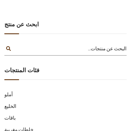
ابحث عن منتج
فئات المنتجات
أملو
الخليع
باقات
خلطات مغربية