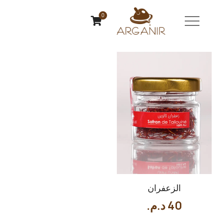
0
الزعفران
40
د.م.