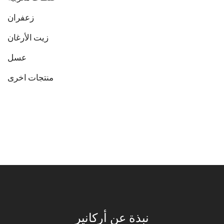
زعفران
زيت الأرغان
عسل
منتجات اخرى
نبذة عن أركانير