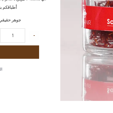
أطباقكم ب
جوهر حقيقي 
-
ال