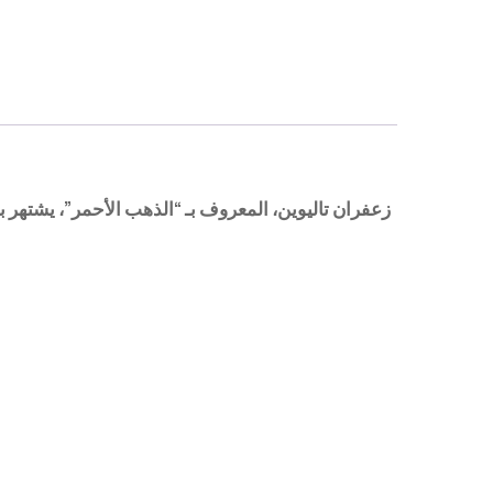
زعفران تاليوين، المعروف بـ “الذهب الأحمر”، يشتهر بج