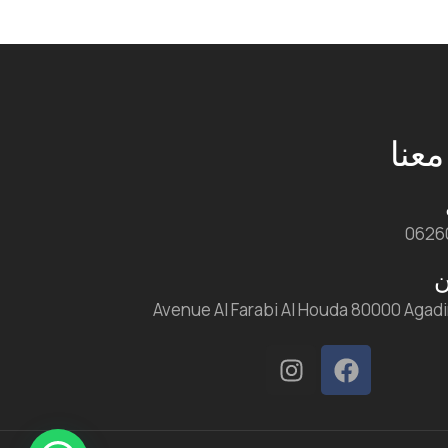
عنا
0626
ن
Avenue Al Farabi Al Houda 80000 Agad