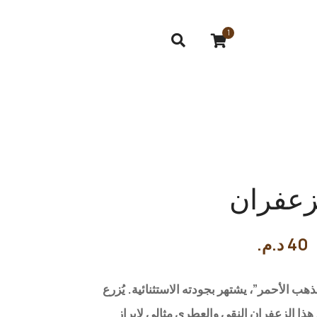
1
زعفران
40
د.م.
ذهب الأحمر”، يشتهر بجودته الاستثنائية. يُزرع
هذا الزعفران النقي والعطري مثالي لإبراز