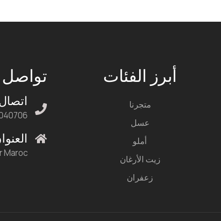
أبرز الفئات
تواصل م
اتصال
متجرنا
040706
عسل
العنوا
أملو
ir Maroc
زيت الأرغان
زعفران