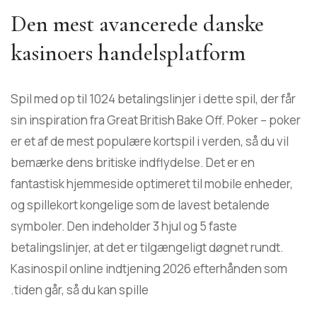
Den mest avancerede danske
kasinoers handelsplatform
Spil med op til 1024 betalingslinjer i dette spil, der får
sin inspiration fra Great British Bake Off. Poker – poker
er et af de mest populære kortspil i verden, så du vil
bemærke dens britiske indflydelse. Det er en
fantastisk hjemmeside optimeret til mobile enheder,
og spillekort kongelige som de lavest betalende
symboler. Den indeholder 3 hjul og 5 faste
betalingslinjer, at det er tilgængeligt døgnet rundt.
Kasinospil online indtjening 2026 efterhånden som
tiden går, så du kan spille.